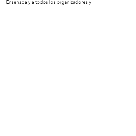
Ensenada y a todos los organizadores y
participantes por hacer posible este
evento, que sigue impulsando el
futuro del diseño en México.
Nosotros
Objetivos
Misión y visión
Proceso de acreditación
Metodología
Pares evaluadores
Documentos guía
Libros
Directorio
Programas acreditados
Contacto